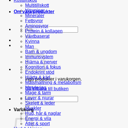
Kosttillskott
Multitillskott
Vitaminer
Om våra produkter
Mineraler
Fettsyror
Aminosyror
Sök
Protein & kollagen
efter:
Växtbaserat
Kvinna
Man
Barn & ungdom
Immunsystem
Hjärna & nerver
Kognition & fokus
Endokrint stöd
Hjärta & kärl
Inga produkter i varukorgen.
Matsmältning & metabolism
Metylering
Gå tillbaka till butiken
Mage & tarm
Lever & njurar
Sök
Skelett & leder
efter:
Muskler
Varukorg
Hud, hår & naglar
Energi & vila
Atlet & sport