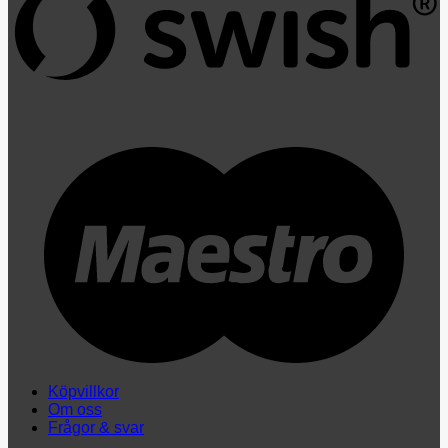
M
Köpvillkor
Om oss
Frågor & svar