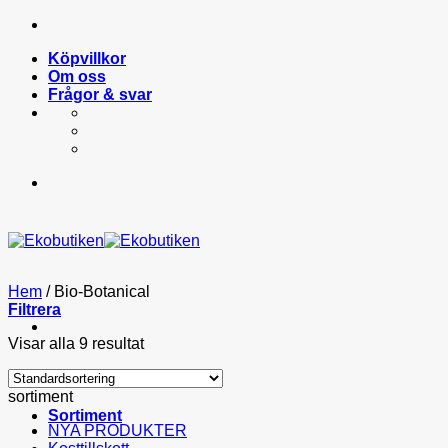
Skip
to
Köpvillkor
content
Om oss
Frågor & svar
Hem
/
Bio-Botanical
Filtrera
Visar alla 9 resultat
sortiment
Sortiment
NYA PRODUKTER