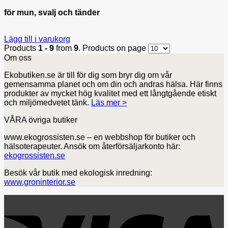
för mun, svalj och tänder
Lägg till i varukorg
Products
1 - 9
from
9
. Products on page
Om oss
Ekobutiken.se är till för dig som bryr dig om vår
gemensamma planet och om din och andras hälsa. Här finns
produkter av mycket hög kvalitet med ett långtgående etiskt
och miljömedvetet tänk.
Läs mer >
VÅRA övriga butiker
www.ekogrossisten.se – en webbshop för butiker och
hälsoterapeuter. Ansök om återförsäljarkonto här:
ekogrossisten.se
Besök vår butik med ekologisk inredning:
www.groninterior.se
V