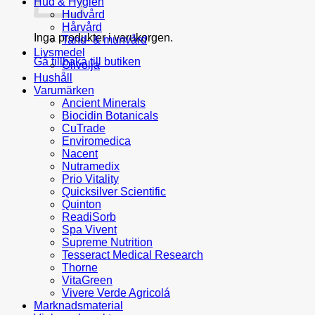
Hud & Hygien
Hudvård
Hårvård
Inga produkter i varukorgen.
Tand- & munvård
Livsmedel
Gå tillbaka till butiken
Olivolja
Hushåll
Varumärken
Ancient Minerals
Biocidin Botanicals
CuTrade
Enviromedica
Nacent
Nutramedix
Prio Vitality
Quicksilver Scientific
Quinton
ReadiSorb
Spa Vivent
Supreme Nutrition
Tesseract Medical Research
Thorne
VitaGreen
Vivere Verde Agricolá
Marknadsmaterial