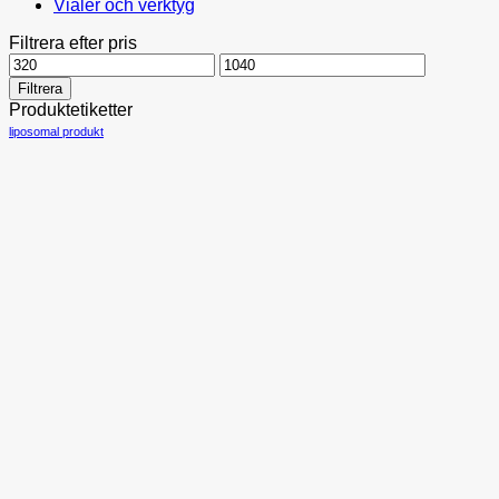
Vialer och verktyg
Filtrera efter pris
Min
Max
pris
pris
Filtrera
Produktetiketter
liposomal produkt