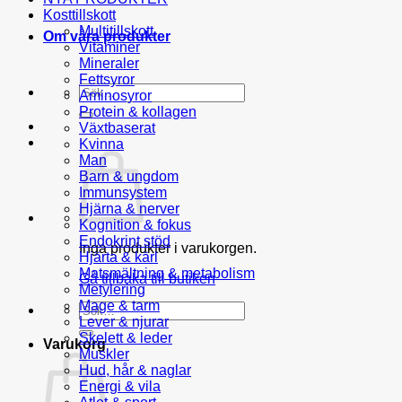
Kosttillskott
Multitillskott
Om våra produkter
Vitaminer
Mineraler
Fettsyror
Sök
Aminosyror
efter:
Protein & kollagen
Växtbaserat
Kvinna
Man
Barn & ungdom
Immunsystem
Hjärna & nerver
Kognition & fokus
Endokrint stöd
Inga produkter i varukorgen.
Hjärta & kärl
Matsmältning & metabolism
Gå tillbaka till butiken
Metylering
Mage & tarm
Sök
Lever & njurar
efter:
Skelett & leder
Varukorg
Muskler
Hud, hår & naglar
Energi & vila