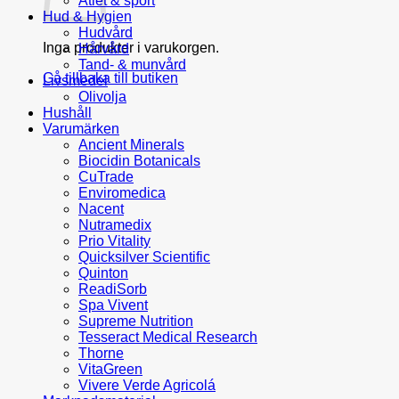
Atlet & sport
Hud & Hygien
Hudvård
Inga produkter i varukorgen.
Hårvård
Tand- & munvård
Gå tillbaka till butiken
Livsmedel
Olivolja
Hushåll
Varumärken
Ancient Minerals
Biocidin Botanicals
CuTrade
Enviromedica
Nacent
Nutramedix
Prio Vitality
Quicksilver Scientific
Quinton
ReadiSorb
Spa Vivent
Supreme Nutrition
Tesseract Medical Research
Thorne
VitaGreen
Vivere Verde Agricolá