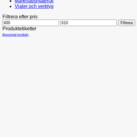
Marknadsmaterial
Vialer och verktyg
Filtrera efter pris
Min
Max
Filtrera
pris
pris
Produktetiketter
liposomal produkt