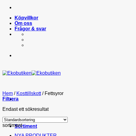
Skip
to
Köpvillkor
content
Om oss
Frågor & svar
Hem
/
Kosttillskott
/
Fettsyror
Filtrera
Endast ett sökresultat
sortiment
Sortiment
NYA PRODUKTER