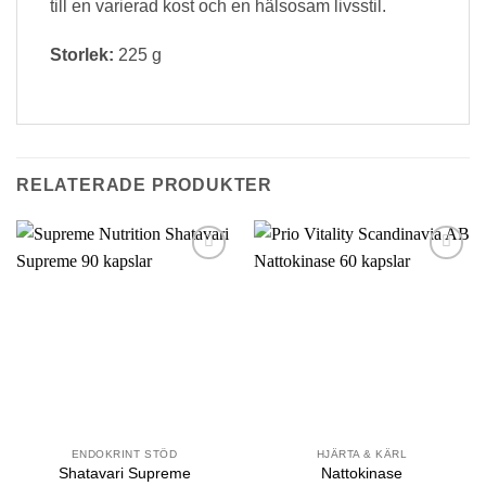
till en varierad kost och en hälsosam livsstil.
Storlek:
225 g
RELATERADE PRODUKTER
Lägg till i
Lägg till i
önskelistan
önskelistan
ENDOKRINT STÖD
HJÄRTA & KÄRL
Shatavari Supreme
Nattokinase