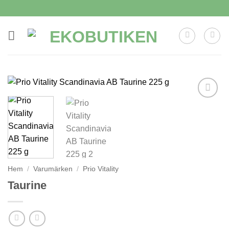
Skip
to
content
Lägg till i
önskelistan
Hem
/
Varumärken
/
Prio Vitality
Taurine