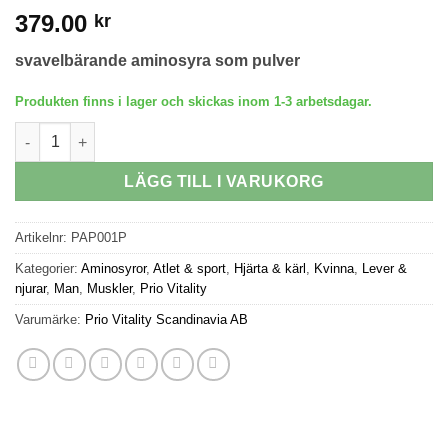
379.00
kr
svavelbärande aminosyra som pulver
Produkten finns i lager och skickas inom 1-3 arbetsdagar.
Taurine mängd
LÄGG TILL I VARUKORG
Artikelnr:
PAP001P
Kategorier:
Aminosyror
,
Atlet & sport
,
Hjärta & kärl
,
Kvinna
,
Lever &
njurar
,
Man
,
Muskler
,
Prio Vitality
Varumärke:
Prio Vitality Scandinavia AB