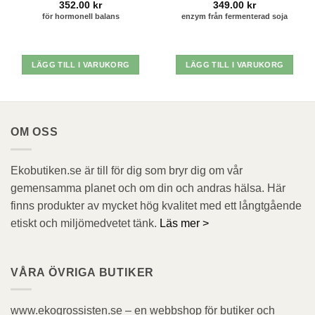
352.00
kr
349.00
kr
för hormonell balans
enzym från fermenterad soja
LÄGG TILL I VARUKORG
LÄGG TILL I VARUKORG
OM OSS
Ekobutiken.se är till för dig som bryr dig om vår
gemensamma planet och om din och andras hälsa. Här
finns produkter av mycket hög kvalitet med ett långtgående
etiskt och miljömedvetet tänk.
Läs mer >
VÅRA ÖVRIGA BUTIKER
www.ekogrossisten.se – en webbshop för butiker och