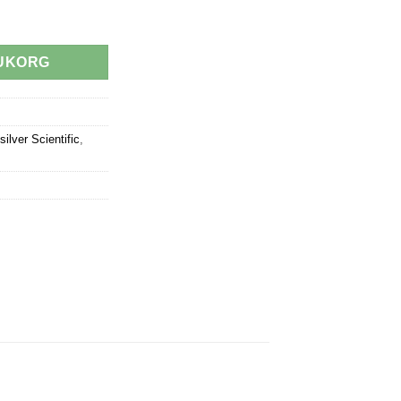
er mängd
RUKORG
ilver Scientific
,