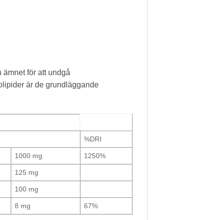
n ämnet för att undgå
olipider är de grundläggande
%DRI
1000 mg
1250%
125 mg
100 mg
8 mg
67%