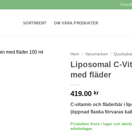
Köpvil
SORTIMENT
OM VÅRA PRODUKTER
Hem
/
Varumärken
/
Quicksilve
Liposomal C-Vi
Lägg till i
med fläder
önskelistan
419.00
kr
C-vitamin och fläderbär i l
(öppnad flaska förvaras kall
Produkten finns i lager och skick
arbetsdagar.