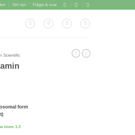
lkor
Om oss
Frågor & svar
r Scientific
tamin
iposomal form
t)
as inom 1-3