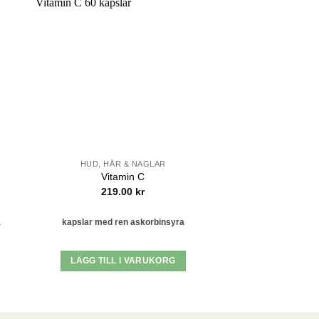
 i
Lägg till i
tan
önskelistan
HUD, HÅR & NAGLAR
ENERGI 
Vitamin C
Methyl B-
219.00
kr
529.
a
kapslar med ren askorbinsyra
aktiva B-vitaminer
LÄGG TILL I VARUKORG
LÄGG TILL I