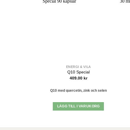
Lägg till i
önskelistan
ENERGI & VILA
Q10 Special
409.00
kr
Q10 med quercetin, zink och selen
LÄGG TILL I VARUKORG