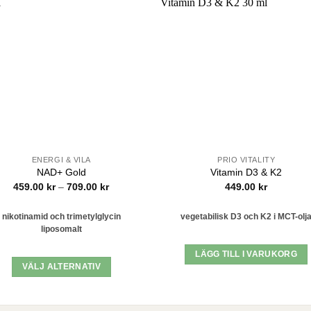
Lägg till i
Lägg till
önskelistan
önskelis
ENERGI & VILA
PRIO VITALITY
NAD+ Gold
Vitamin D3 & K2
Prisintervall:
459.00
kr
–
709.00
kr
449.00
kr
459.00 kr
till
709.00 kr
nikotinamid och trimetylglycin
vegetabilisk D3 och K2 i MCT-olj
liposomalt
LÄGG TILL I VARUKORG
VÄLJ ALTERNATIV
Den
här