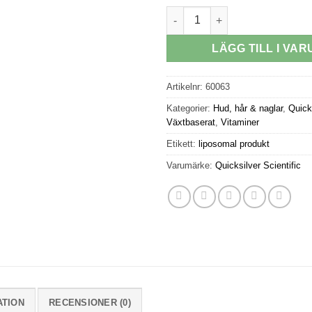
Liposomal C-Vitamin med fläd
LÄGG TILL I VA
Artikelnr:
60063
Kategorier:
Hud, hår & naglar
,
Quicks
Växtbaserat
,
Vitaminer
Etikett:
liposomal produkt
Varumärke:
Quicksilver Scientific
ATION
RECENSIONER (0)