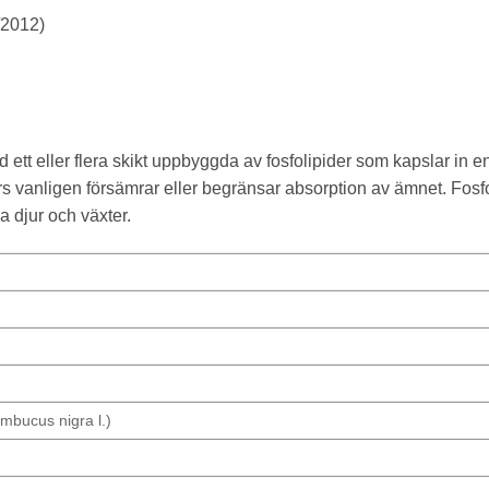
/2012)
.
ett eller flera skikt uppbyggda av fosfolipider som kapslar in e
 vanligen försämrar eller begränsar absorption av ämnet. Fosf
 djur och växter.
mbucus nigra l.)