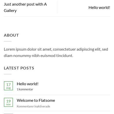
Just another post with A
Hello world!
Gallery
ABOUT
Lorem ipsum dolor sit amet, consectetuer adipiscing elit, sed
diam nonummy nibh euismod tincidunt.
LATEST POSTS
Hello world!
17
aug
till
1 kommentar
Hello
world!
Welcome to Flatsome
19
nov
för
Kommentarer inaktiverade
Welcome