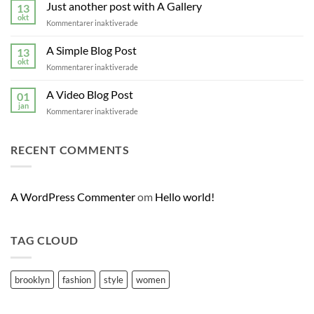
to
Just another post with A Gallery
13
Flatsome
okt
för
Kommentarer inaktiverade
Just
another
A Simple Blog Post
13
post
okt
för
Kommentarer inaktiverade
with
A
A
Simple
A Video Blog Post
Gallery
01
Blog
jan
för
Kommentarer inaktiverade
Post
A
Video
Blog
RECENT COMMENTS
Post
A WordPress Commenter
om
Hello world!
TAG CLOUD
brooklyn
fashion
style
women